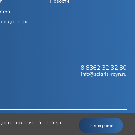
я
Новости
ства
на дорогах
8 8362 32 32 80
info@solaris-reyn.ru
аёте согласие на работу с
© 2026
Solaris
Подтвердить