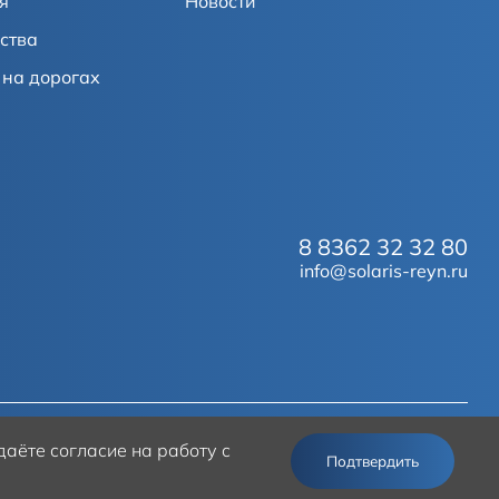
я
Новости
ства
на дорогах
8 8362 32 32 80
info@solaris-reyn.ru
аёте согласие на работу с
© 2026
Solaris
Подтвердить